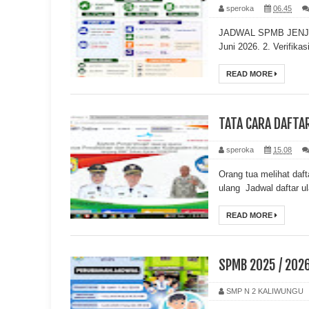
speroka
06.45
JADWAL SPMB JENJANG 
Juni 2026. 2. Verifikasi
READ MORE
TATA CARA DAFTA
speroka
15.08
Orang tua melihat daft
ulang Jadwal daftar u
READ MORE
SPMB 2025 / 202
SMP N 2 KALIWUNGU