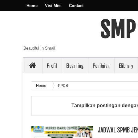
Home
Visi Misi
Contact
SMP
Beautiful In Small
Profil
Elearning
Penilaian
Elibrary
Home
PPDB
Tampilkan postingan dengan
JADWAL SPMB JEN