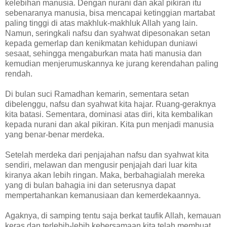
kelebihan manusia. Dengan nurani dan akal pikiran itu
sebenaranya manusia, bisa mencapai ketinggian martabat
paling tinggi di atas makhluk-makhluk Allah yang lain.
Namun, seringkali nafsu dan syahwat dipesonakan setan
kepada gemerlap dan kenikmatan kehidupan duniawi
sesaat, sehingga mengaburkan mata hati manusia dan
kemudian menjerumuskannya ke jurang kerendahan paling
rendah.
Di bulan suci Ramadhan kemarin, sementara setan
dibelenggu, nafsu dan syahwat kita hajar. Ruang-geraknya
kita batasi. Sementara, dominasi atas diri, kita kembalikan
kepada nurani dan akal pikiran. Kita pun menjadi manusia
yang benar-benar merdeka.
Setelah merdeka dari penjajahan nafsu dan syahwat kita
sendiri, melawan dan mengusir penjajah dari luar kita
kiranya akan lebih ringan. Maka, berbahagialah mereka
yang di bulan bahagia ini dan seterusnya dapat
mempertahankan kemanusiaan dan kemerdekaannya.
Agaknya, di samping tentu saja berkat taufik Allah, kemauan
keras dan terlebih-lebih kebersamaan kita telah membuat