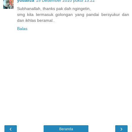
yudairza
15 Desember 2010 pukul 13.22
Subhanallah, thanks pak dah ngingetin,
smg kita termasuk golongan yang pandai bersyukur dan
dan ikhlas beramal..
Balas
‹
›
Beranda