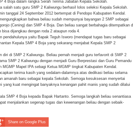
 4 Boja dalam rangka Serah Terima Jabatan Kepala Sekolah.
alah satu guru SMP 2 Kaliwungu berhasil lolos seleksi Kepala Sekolah.
Senin tanggal 24 September 2012 bertempat di Pendopo Kabupaten Kendal.
o mengungkapkan bahwa beliau sudah mempunyai bayangan 2 SMP sebagai
ojo (Cening) dan SMP 4 Boja. Dan beliau sangat berbahagia ditempatkan d
n bisa dijangkau dengan roda 2 ataupun roda 4.
an pendahulunya yaitu Bapak Teguh Isworo (mendapat tugas baru sebagai
u mantan Kepala SMP 4 Boja yang sekarang menjabat Kepala SMP 2
diri di SMP 2 Kaliwungu. Beliau pernah menjadi guru terfavorit di SMP 2
n nama SMP 2 Kaliwungu dengan menjadi Guru Berprestasi dan Guru Pemandu
tan MGMP Mapel IPA sebagi Ketua MGMP tingkat Kabupaten Kendal.
capkan terima kasih yang sedalam-dalamnya atas dedikasi beliau selama
kan amanah baru sebagai kepala Sekolah. Semoga kesuksesan menyertai
rahmi yang kuat mengingat banyaknya kenangan pahit manis yang sudah dilalui
pala SMP 4 Boja kepada Bapak Hartanto. Semoga langkah beliau senantiasa
apat menjalankan segenap tugas dan kewenangan beliau dengan sebaik-
Share on Google Plus