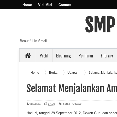
Home
Visi Misi
Contact
SMP
Beautiful In Small
Profil
Elearning
Penilaian
Elibrary
Home
Berita
Ucapan
Selamat Menjalank
Selamat Menjalankan A
yudairza
17.06
Berita
,
Ucapan
Hari ini, tanggal 29 September 2012, Dewan Guru dan seg