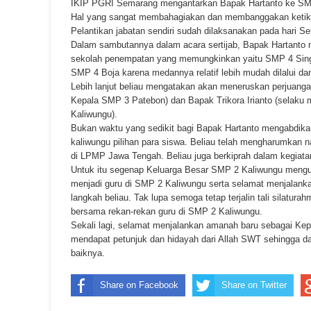
IKIP PGRI Semarang mengantarkan Bapak Hartanto ke SMP
Hal yang sangat membahagiakan dan membanggakan ketika s
Pelantikan jabatan sendiri sudah dilaksanakan pada hari 
Dalam sambutannya dalam acara sertijab, Bapak Hartant
sekolah penempatan yang memungkinkan yaitu SMP 4 Singor
SMP 4 Boja karena medannya relatif lebih mudah dilalui da
Lebih lanjut beliau mengatakan akan meneruskan perjuang
Kepala SMP 3 Patebon) dan Bapak Trikora Irianto (selak
Kaliwungu).
Bukan waktu yang sedikit bagi Bapak Hartanto mengabdikan 
kaliwungu pilihan para siswa. Beliau telah mengharumka
di LPMP Jawa Tengah. Beliau juga berkiprah dalam kegia
Untuk itu segenap Keluarga Besar SMP 2 Kaliwungu mengu
menjadi guru di SMP 2 Kaliwungu serta selamat menjalan
langkah beliau. Tak lupa semoga tetap terjalin tali silatu
bersama rekan-rekan guru di SMP 2 Kaliwungu.
Sekali lagi, selamat menjalankan amanah baru sebagai Ke
mendapat petunjuk dan hidayah dari Allah SWT sehingga d
baiknya.
Share on Facebook
Share on Twitter