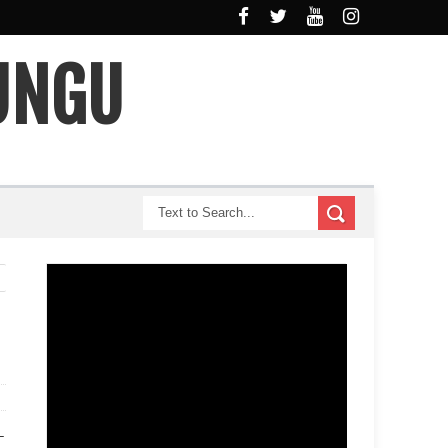
UNGU
L