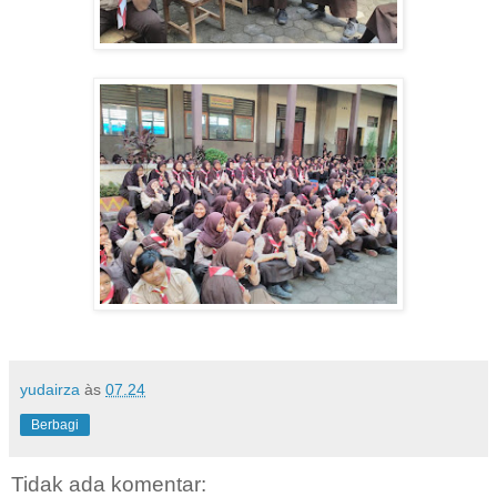
yudairza
às
07.24
Berbagi
Tidak ada komentar: