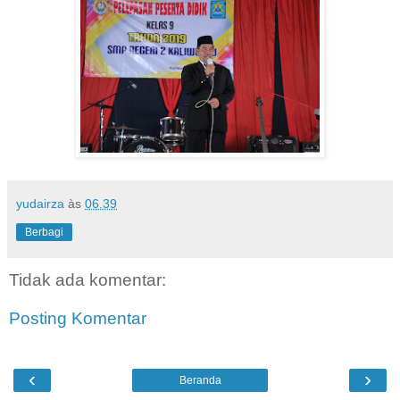
yudairza
às
06.39
Berbagi
Tidak ada komentar:
Posting Komentar
‹
›
Beranda